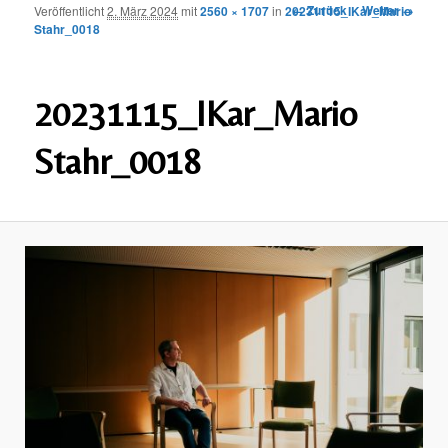
Bilder-
← Zurück
Weiter →
Veröffentlicht
2. März 2024
mit
2560 × 1707
in
20231115_IKar_Mario
wechseln
Stahr_0018
Navigation
20231115_IKar_Mario
Stahr_0018