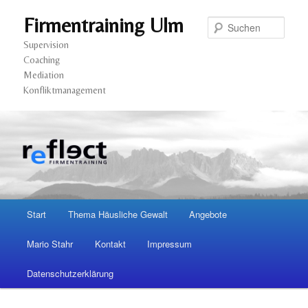
Firmentraining Ulm
Such
Supervision
Coaching
Mediation
Konfliktmanagement
Hauptmenü
Start
Thema Häusliche Gewalt
Angebote
Zum
Zum
Mario Stahr
Kontakt
Impressum
Inhalt
sekundären
Datenschutzerklärung
wechseln
Inhalt