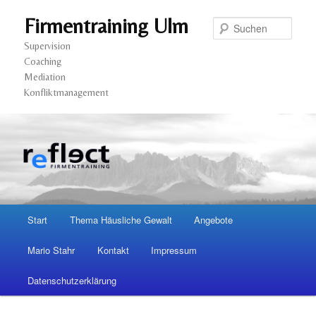
Firmentraining Ulm
Such
Supervision
Coaching
Mediation
Konfliktmanagement
Hauptmenü
Start
Thema Häusliche Gewalt
Angebote
Zum
Zum
Mario Stahr
Kontakt
Impressum
Inhalt
sekundären
Datenschutzerklärung
wechseln
Inhalt