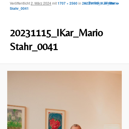
Bilder-
← Zurück
Weiter →
Veröffentlicht
2. März 2024
mit
1707 × 2560
in
20231115_IKar_Mario
wechseln
Stahr_0041
Navigation
20231115_IKar_Mario
Stahr_0041