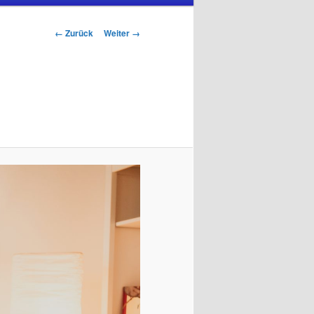
Bilder-
← Zurück
Weiter →
Navigation