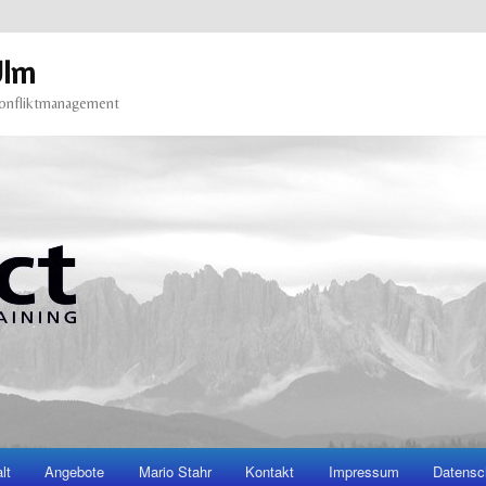
Ulm
Konfliktmanagement
lt
Angebote
Mario Stahr
Kontakt
Impressum
Datensc