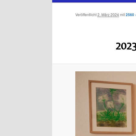
Inhalt
sekundären
Veröffentlicht
2. März 2024
mit
2560 
wechseln
Inhalt
wechseln
2023