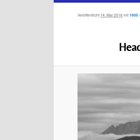
Inhalt
sekundären
Veröffentlicht
14. Mai 2016
mit
1600 
wechseln
Inhalt
wechseln
Hea