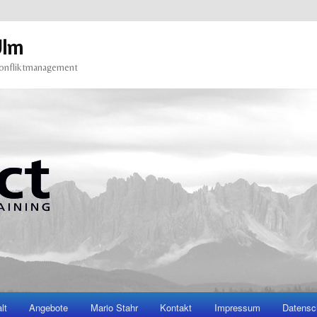
Ulm
Konfliktmanagement
lt
Angebote
Mario Stahr
Kontakt
Impressum
Datensc