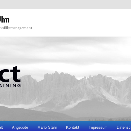
Ulm
Konfliktmanagement
lt
Angebote
Mario Stahr
Kontakt
Impressum
Datensc