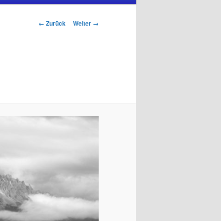
Bilder-
← Zurück
Weiter →
Navigation