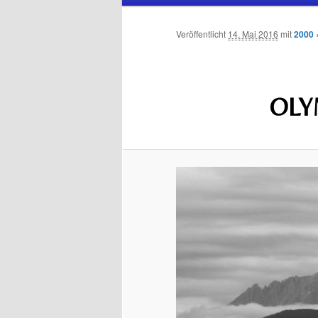
Inhalt
sekundären
Veröffentlicht
14. Mai 2016
mit
2000 
wechseln
Inhalt
wechseln
OLY